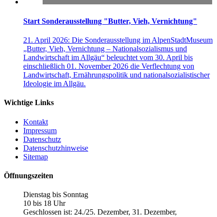
Start Sonderausstellung "Butter, Vieh, Vernichtung"
21. April 2026:
Die Sonderausstellung im AlpenStadtMuseum
„Butter, Vieh, Vernichtung – Nationalsozialismus und
Landwirtschaft im Allgäu“ beleuchtet vom 30. April bis
einschließlich 01. November 2026 die Verflechtung von
Landwirtschaft, Ernährungspolitik und nationalsozialistischer
Ideologie im Allgäu.
Wichtige Links
Kontakt
Impressum
Datenschutz
Datenschutzhinweise
Sitemap
Öffnungszeiten
Dienstag bis Sonntag
10 bis 18 Uhr
Geschlossen ist: 24./25. Dezember, 31. Dezember,