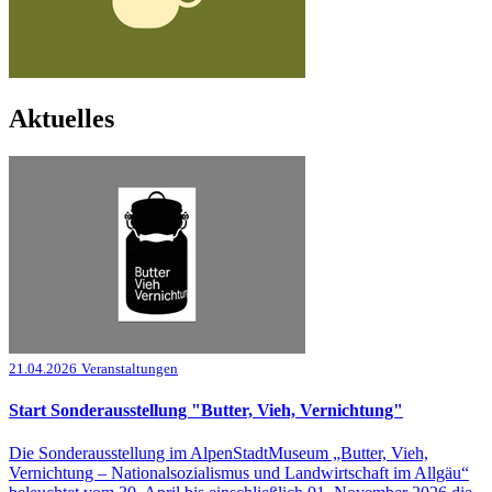
Aktuelles
21.04.2026
Veranstaltungen
Start Sonderausstellung "Butter, Vieh, Vernichtung"
Die Sonderausstellung im AlpenStadtMuseum „Butter, Vieh,
Vernichtung – Nationalsozialismus und Landwirtschaft im Allgäu“